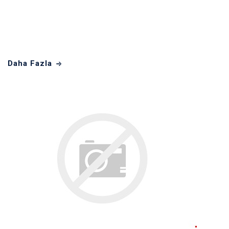
Daha Fazla