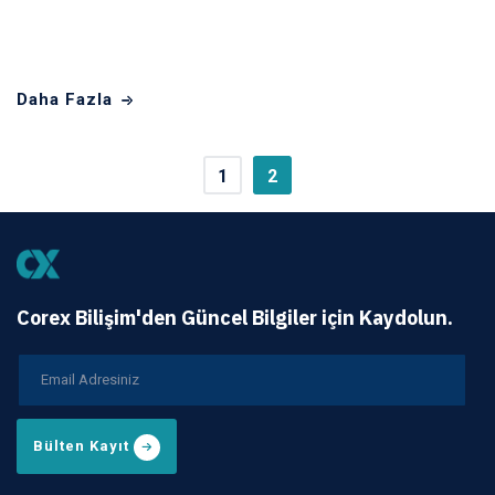
Daha Fazla
1
2
Corex Bilişim'den Güncel Bilgiler için Kaydolun.
Bülten Kayıt