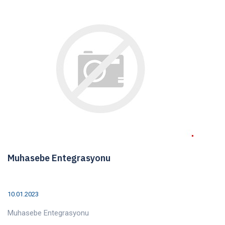
Muhasebe Entegrasyonu
10.01.2023
Muhasebe Entegrasyonu