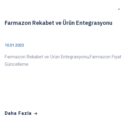
Farmazon Rekabet ve Ürün Entegrasyonu
10.01.2023
Farmazon Rekabet ve Ürün Entegrasyonu,Farmazon Fiyat
Güncelleme
Daha Fazla